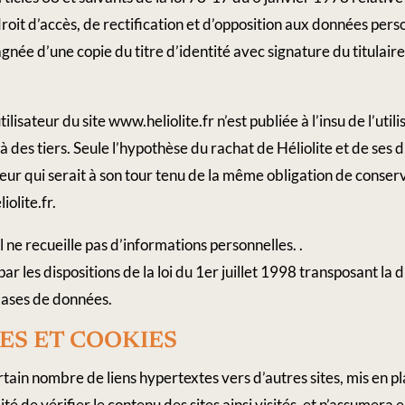
 droit d’accès, de rectification et d’opposition aux données per
ée d’une copie du titre d’identité avec signature du titulaire 
lisateur du site www.heliolite.fr n’est publiée à l’insu de l’uti
des tiers. Seule l’hypothèse du rachat de Héliolite et de ses d
reur qui serait à son tour tenu de la même obligation de conse
iolite.fr.
il ne recueille pas d’informations personnelles. .
r les dispositions de la loi du 1er juillet 1998 transposant l
 bases de données.
S​ ​ET​ ​COOKIES
rtain nombre de liens hypertextes vers d’autres sites, mis en pl
lité de vérifier le contenu des sites ainsi visités, et n’assume