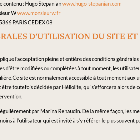
de contenu : Hugo Stepanian
www.hugo-stepanian.com
sieur W
www.monsieurw.fr
75366 PARIS CEDEX 08
LES​ ​D’UTILISATION​ ​DU​ ​SITE​ ​ET​ ​
implique l’acceptation pleine et entière des conditions générales 
bles d’être modifiées ou complétées à tout moment, les utilisate
ulière.Ce site est normalement accessible à tout moment aux ut
 être toutefois décidée par Héliolite, qui s’efforcera alors 
tervention.
ur régulièrement par Marina Renaudin. De la même façon, les me
ins à l’utilisateur qui est invité à s’y référer le plus souvent 