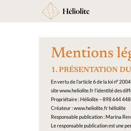
Mentions lé
1.​ PRÉSENTATION​ ​DU​
En vertu de l’article 6 de la loi n° 20
site www.heliolite.fr l’identité des dif
Propriétaire : Héliolite – 898 644 4
Créateur : www.heliolite.fr héliolite
Responsable publication : Marina Rena
Le responsable publication est une p