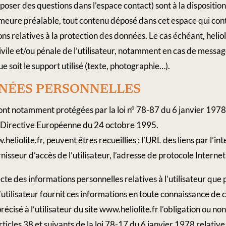
 poser des questions dans l’espace contact) sont à la disposition
meure préalable, tout contenu déposé dans cet espace qui contr
ons relatives à la protection des données. Le cas échéant, helio
ivile et/ou pénale de l’utilisateur, notamment en cas de message
 soit le support utilisé (texte, photographie…).
DONNÉES​ ​PERSONNELLES
ont notamment protégées par la loi n° 78-87 du 6 janvier 1978
la Directive Européenne du 24 octobre 1995.
w.heliolite.fr, peuvent êtres recueillies : l’URL des liens par l’i
nisseur d’accès de l’utilisateur, l’adresse de protocole Internet (
ecte des informations personnelles relatives à l’utilisateur que 
 L’utilisateur fournit ces informations en toute connaissance d
 précisé à l’utilisateur du site www.heliolite.fr l’obligation ou n
cles 38 et suivants de la loi 78-17 du 6 janvier 1978 relative 